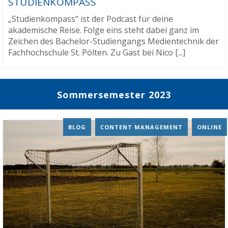
STUDIENKOMPASS
„Studienkompass“ ist der Podcast für deine
akademische Reise. Folge eins steht dabei ganz im
Zeichen des Bachelor-Studiengangs Medientechnik der
Fachhochschule St. Pölten. Zu Gast bei Nico [...]
Sommersemester 2023
BLOG
,
CONTENT MANAGEMENT
,
ONLINE