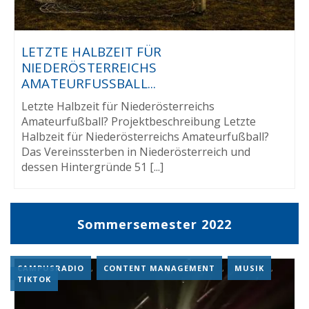
LETZTE HALBZEIT FÜR
NIEDERÖSTERREICHS
AMATEURFUSSBALL...
Letzte Halbzeit für Niederösterreichs
Amateurfußball? Projektbeschreibung Letzte
Halbzeit für Niederösterreichs Amateurfußball?
Das Vereinssterben in Niederösterreich und
dessen Hintergründe 51 [...]
Sommersemester 2022
CAMPUSRADIO
,
CONTENT MANAGEMENT
,
MUSIK
,
TIKTOK