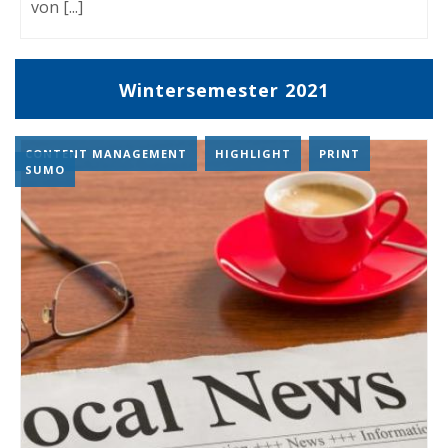
von [...]
Wintersemester 2021
CONTENT MANAGEMENT
,
HIGHLIGHT
,
PRINT
,
SUMO