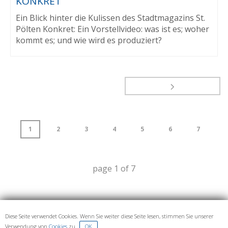
KONKRET
Ein Blick hinter die Kulissen des Stadtmagazins St.
Pölten Konkret: Ein Vorstellvideo: was ist es; woher
kommt es; und wie wird es produziert?
1
2
3
4
5
6
7
page
1
of
7
Diese Seite verwendet Cookies. Wenn Sie weiter diese Seite lesen, stimmen Sie unserer
IMPRESSUM UND DATENSCHUTZ
Verwendung von
Cookies
zu.
OK