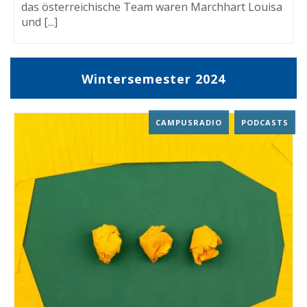
das österreichische Team waren Marchhart Louisa
und [...]
Wintersemester 2024
CAMPUSRADIO
,
PODCASTS