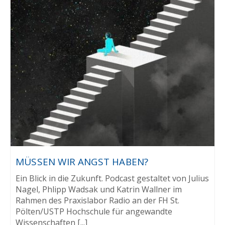
MÜSSEN WIR ANGST HABEN?
Ein Blick in die Zukunft. Podcast gestaltet von Julius
Nagel, Phlipp Wadsak und Katrin Wallner im
Rahmen des Praxislabor Radio an der FH St.
Pölten/USTP Hochschule für angewandte
Wissenschaften [...]