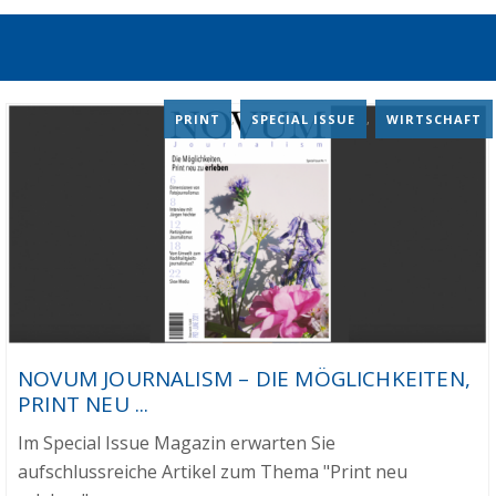
PRINT
,
SPECIAL ISSUE
,
WIRTSCHAFT
NOVUM JOURNALISM – DIE MÖGLICHKEITEN,
PRINT NEU ...
Im Special Issue Magazin erwarten Sie
aufschlussreiche Artikel zum Thema "Print neu