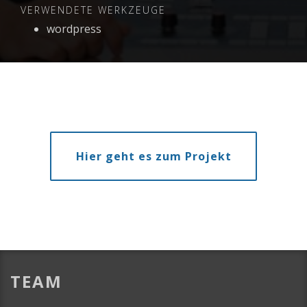
VERWENDETE WERKZEUGE
wordpress
Hier geht es zum Projekt
TEAM