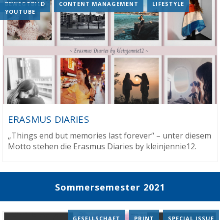
BEWEGTBILD
,
CONTENT MANAGEMENT
,
LIFESTYLE
,
YOUTUBE
ERASMUS DIARIES
„Things end but memories last forever“ – unter diesem
Motto stehen die Erasmus Diaries by kleinjennie12.
Sommersemester 2021
GESELLSCHAFT
,
PRINT
,
SPECIAL ISSUE