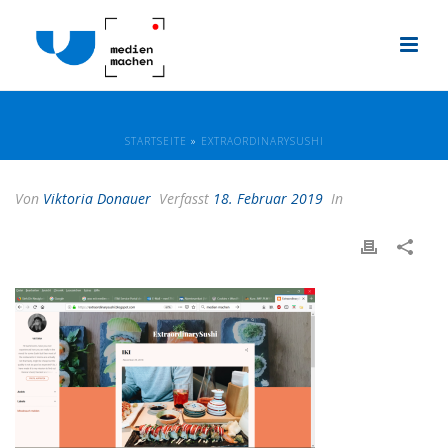
STARTSEITE
»
EXTRAORDINARYSUSHI
Von
Viktoria Donauer
Verfasst
18. Februar 2019
In