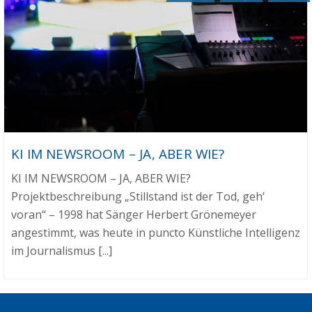
KI IM NEWSROOM – JA, ABER WIE?
KI IM NEWSROOM – JA, ABER WIE?
Projektbeschreibung „Stillstand ist der Tod, geh‘
voran“ – 1998 hat Sänger Herbert Grönemeyer
angestimmt, was heute in puncto Künstliche Intelligenz
im Journalismus [...]