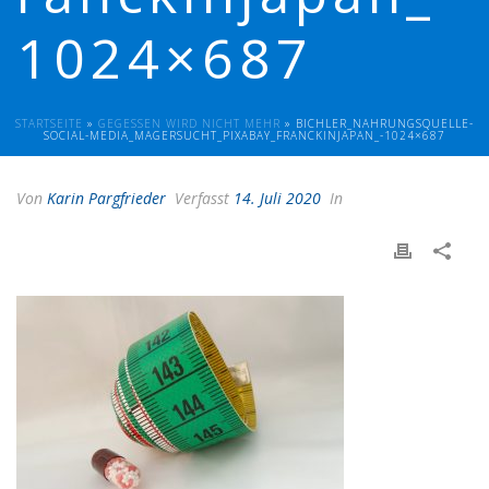
1024×687
STARTSEITE
»
GEGESSEN WIRD NICHT MEHR
»
BICHLER_NAHRUNGSQUELLE-
SOCIAL-MEDIA_MAGERSUCHT_PIXABAY_FRANCKINJAPAN_-1024×687
Von
Karin Pargfrieder
Verfasst
14. Juli 2020
In