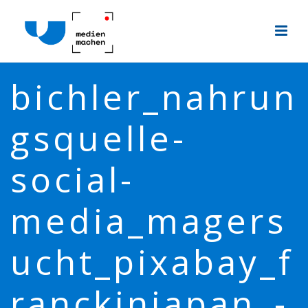
bichler_nahrun
gsquelle-
social-
media_magers
ucht_pixabay_f
ranckinjapan_-