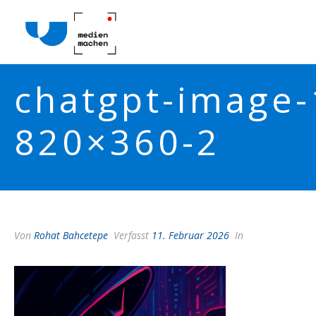
chatgpt-image-
820×360-2
Von
Rohat Bahcetepe
Verfasst
11. Februar 2026
In