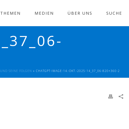
THEMEN
MEDIEN
ÜBER UNS
SUCHE
4_37_06-
T UND SEINE FOLGEN
»
CHATGPT-IMAGE-14.-OKT.-2025-14_37_06-820×360-2