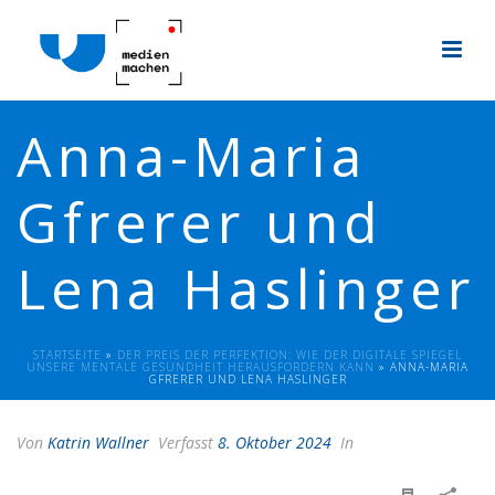
Anna-Maria
Gfrerer und
Lena Haslinger
STARTSEITE
»
DER PREIS DER PERFEKTION: WIE DER DIGITALE SPIEGEL
UNSERE MENTALE GESUNDHEIT HERAUSFORDERN KANN
»
ANNA-MARIA
GFRERER UND LENA HASLINGER
Von
Katrin Wallner
Verfasst
8. Oktober 2024
In