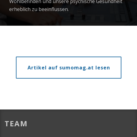
Wohlbefinden und unsere psychische Gesundheit
erheblich zu beeinflussen.
Artikel auf sumomag.at lesen
TEAM