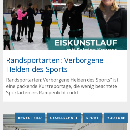
Randsportarten: Verborgene
Helden des Sports
Randsportarten: Verborgene Helden des Sports" ist
eine packende Kurzreportage, die wenig beachtete
Sportarten ins Rampenlicht rückt.
BEWEGTBILD
,
GESELLSCHAFT
,
SPORT
,
YOUTUBE