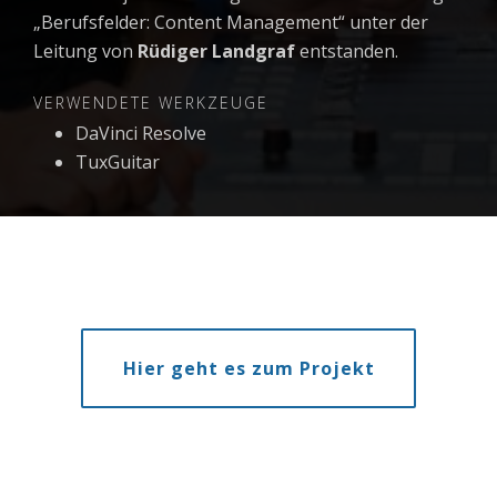
„Berufsfelder: Content Management“ unter der
Leitung von
Rüdiger Landgraf
entstanden.
VERWENDETE WERKZEUGE
DaVinci Resolve
TuxGuitar
Hier geht es zum Projekt