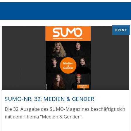
PRINT
SUMO-NR. 32: MEDIEN & GENDER
Die 32. Ausgabe des SUMO-Magazines beschäftigt sich
mit dem Thema "Medien & Gender".