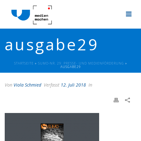
ausgabe29
STARTSEITE
»
SUMO-NR. 29: PRESSE- UND MEDIENFÖRDERUNG
»
AUSGABE29
Von
Viola Schmied
Verfasst
12. Juli 2018
In