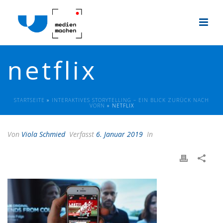
netflix
STARTSEITE
»
INTERAKTIVES STORYTELLING – EIN BLICK ZURÜCK NACH
VORN
»
NETFLIX
Von
Viola Schmied
Verfasst
6. Januar 2019
In