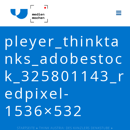
pleyer_thinkta
nks_adobestoc
k_325801143_r
edpixel-
1536×532
STARTSEITE
»
THINK AUSTRIA: DES KANZLERS DENKSTUBE
»