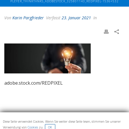
PLEYER_THINKTANKS_ADOBESTOCK_325801143_REDPIXEL-1536×532
Von
Karin Pargfrieder
Verfasst
23. Januar 2021
In
adobe.stock.com/REDPIXEL
Diese Seite verwendet Cookies. Wenn Sie weiter diese Seite lesen, stimmen Sie unserer
IMPRESSUM UND DATENSCHUTZ
Verwendung von
Cookies
zu.
OK