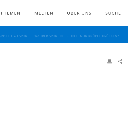
THEMEN
MEDIEN
ÜBER UNS
SUCHE
ARTSEITE
»
ESPORTS – WAHRER SPORT ODER DOCH NUR KNÖPFE DRÜCKEN?