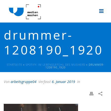
drummer-
1208190_1920
STARTSEITE
»
SPOTIFY: IM LEBENSGEFÜHL DES MUSIKERS
»
DRUMMER-
1208190_1920
Von
arbeitsgruppe04
Verfasst
6. Januar 2019
In