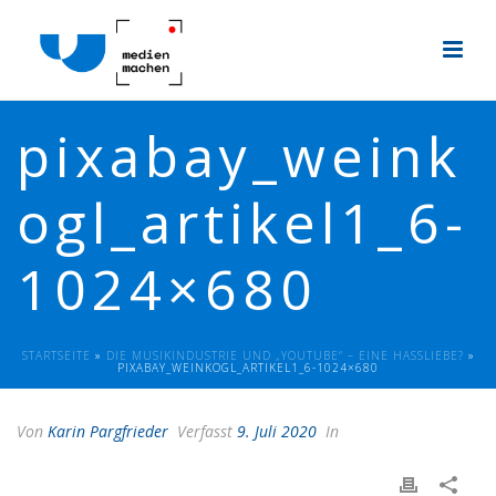
pixabay_weink
ogl_artikel1_6-
1024×680
STARTSEITE
»
DIE MUSIKINDUSTRIE UND „YOUTUBE“ – EINE HASSLIEBE?
»
PIXABAY_WEINKOGL_ARTIKEL1_6-1024×680
Von
Karin Pargfrieder
Verfasst
9. Juli 2020
In