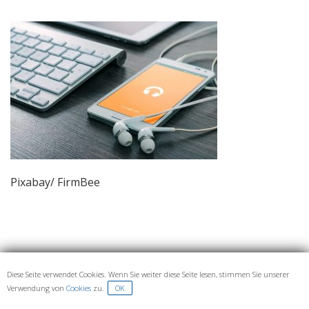
Pixabay/ FirmBee
Diese Seite verwendet Cookies. Wenn Sie weiter diese Seite lesen, stimmen Sie unserer
IMPRESSUM UND DATENSCHUTZ
Verwendung von
Cookies
zu.
OK