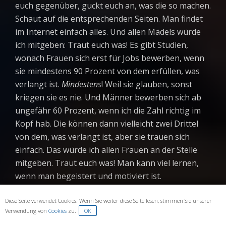
euch gegenüber, guckt euch an, was die so machen.
Schaut auf die entsprechenden Seiten. Man findet
im Internet einfach alles. Und allen Mädels würde
ich mitgeben: Traut euch was! Es gibt Studien,
wonach Frauen sich erst für Jobs bewerben, wenn
sie mindestens 90 Prozent von dem erfüllen, was
verlangt ist.
Mindestens
! Weil sie glauben, sonst
kriegen sie es nie. Und Männer bewerben sich ab
ungefähr 60 Prozent, wenn ich die Zahl richtig im
Kopf hab. Die können dann vielleicht zwei Drittel
von dem, was verlangt ist, aber sie trauen sich
einfach. Das würde ich allen Frauen an der Stelle
mitgeben. Traut euch was! Man kann viel lernen,
wenn man begeistert und motiviert ist.
Diese Seite verwendet Cookies. Wenn Sie weiter diese Seite lesen, stimmen Sie unserer
Verwendung von
Cookies
zu.
OK
Und wenn man begeistert ist, aber vielleicht