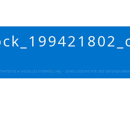
ock_199421802_c
STARTSEITE
»
VISUELLES STORYTELLING – (EINE) GESCHICHTE DES DATENJOURNA