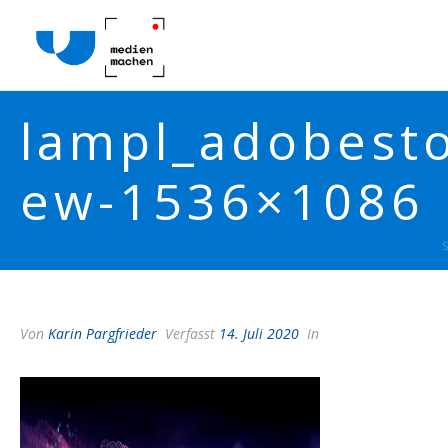
lampl_adobest
ew-1536×1086
Von
Karin Pargfrieder
Verfasst
14. Juli 2020
In