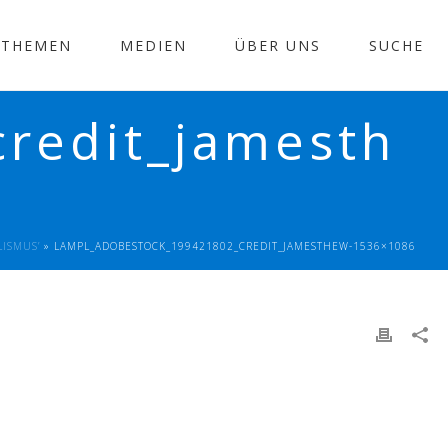
THEMEN
MEDIEN
ÜBER UNS
SUCHE
redit_jamesth
LISMUS’
»
LAMPL_ADOBESTOCK_199421802_CREDIT_JAMESTHEW-1536×1086