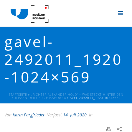
gavel-
2492011_1920
-1024×569
STARTSEITE
»
„RICHTER ALEXANDER HOLD“ – WAS STECKT HINTER DEN
KULISSEN DER GERICHTSSHOW?
»
GAVEL-2492011_1920-1024×569
Von
Karin Pargfrieder
Verfasst
14. Juli 2020
In