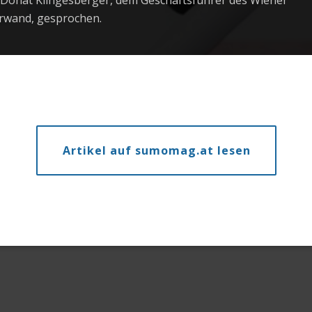
 Donat Klingesberger, dem Geschäftsführer des Wiener
erwand, gesprochen.
Artikel auf sumomag.at lesen