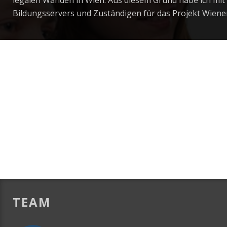
legalen Wänden in Wien. Aus diesem Grund habe ich mit
Bildungsservers und Zuständigen für das Projekt Wien
TEAM