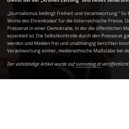
Dienst
bei der
„Kronen Zeitung“
und neues Senatsmit
„Journalismus bedingt Freiheit und Verantwortung.“ So
Worte des
Ehrenkodex
‘
für die österreichische Presse. 
Presserat in einer Demokratie, in der die
öffentlichen M
essentiell ist. Die Selbstkontrolle durch den Presserat ga
werden und Medien frei und unabhängig berichten könn
Verantwortung
einher
, medienethische Maßstäbe bei de
Der vollständige Artikel wurde auf
sumomag.at
veröffentlicht