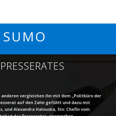
, SUMO
 PRESSERATES
e anderen
vergleichen ihn mit
d
em
„
Politbüro
der
resserat auf den Zahn gefühlt und dazu mit
es
,
und
Alexandra Halouska,
Stv.
Chefin vom