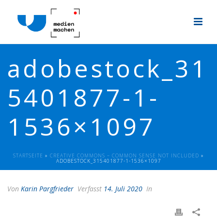
adobestock_31
5401877-1-
1536×1097
STARTSEITE
»
CREATIVE COMMONS – COMMON SENSE NOT INCLUDED
»
ADOBESTOCK_315401877-1-1536×1097
Von
Karin Pargfrieder
Verfasst
14. Juli 2020
In