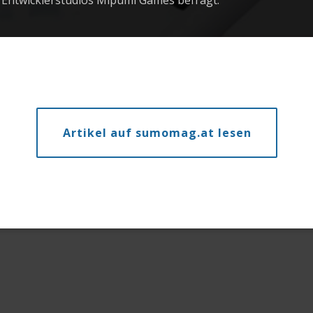
n Entwicklerstudios Mipumi Games befragt.
Artikel auf sumomag.at lesen