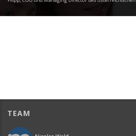
Filipp, COO und Managing Director des österreichische
TEAM