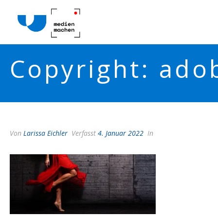
Copyright: ado
Von
Larissa Eichler
Verfasst
4. Januar 2022
In