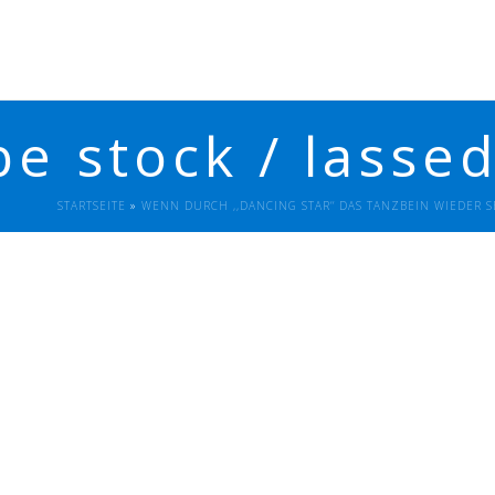
be stock / lasse
STARTSEITE
»
WENN DURCH ,,DANCING STAR‘‘ DAS TANZBEIN WIEDER