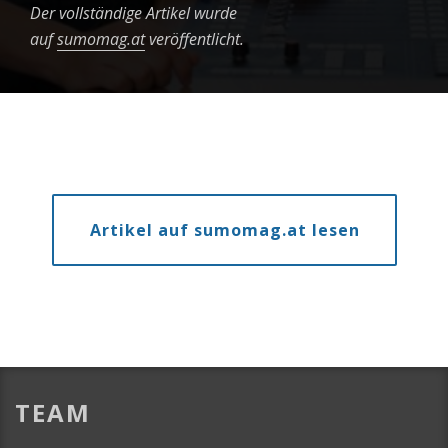
Der vollständige Artikel wurde
auf
sumomag.at
veröffentlicht.
Artikel auf sumomag.at lesen
TEAM