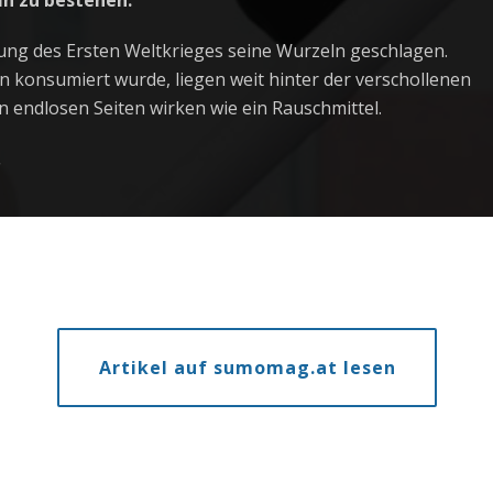
in zu bestehen.
ng des Ersten Weltkrieges seine Wurzeln geschlagen.
 konsumiert wurde, liegen weit hinter der verschollenen
n endlosen Seiten wirken wie ein Rauschmittel.
.
Artikel auf sumomag.at lesen