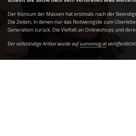
scheint die Suche nach dem verlorenen Maß weiterh
Der Konsum der Massen hat erstmals nach der Beendigu
Die Zeiten, in denen nur das Notwenigste zum Überleben
Generation zurück. Die Vielfalt an Onlineshops und dere
Der vollständige Artikel wurde auf
sumomag.at
veröffentlicht