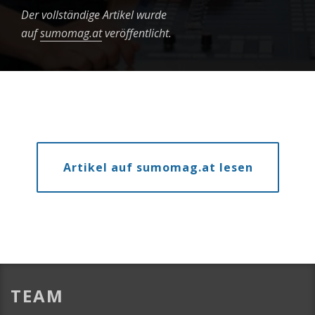
Der vollständige Artikel wurde
auf
sumomag.at
veröffentlicht.
Artikel auf sumomag.at lesen
TEAM