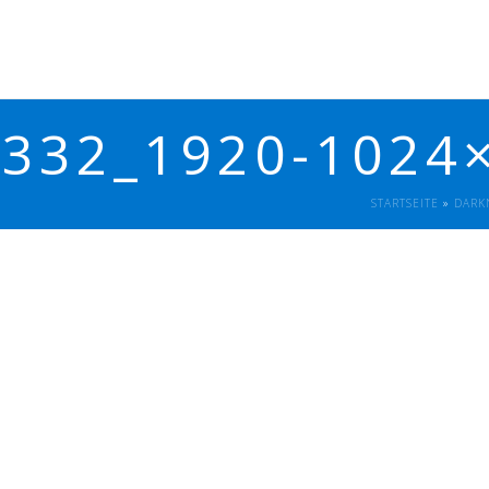
2332_1920-1024
STARTSEITE
»
DARK