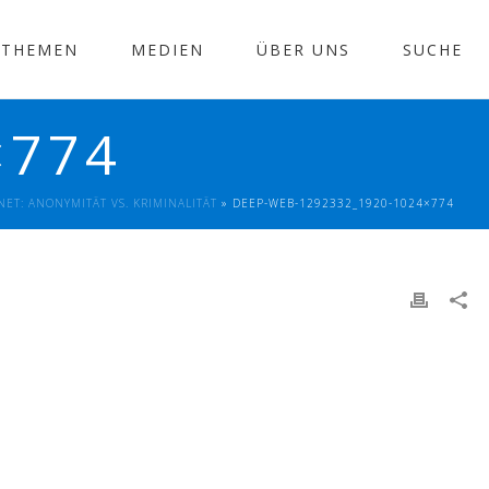
THEMEN
MEDIEN
ÜBER UNS
SUCHE
×774
NET: ANONYMITÄT VS. KRIMINALITÄT
»
DEEP-WEB-1292332_1920-1024×774