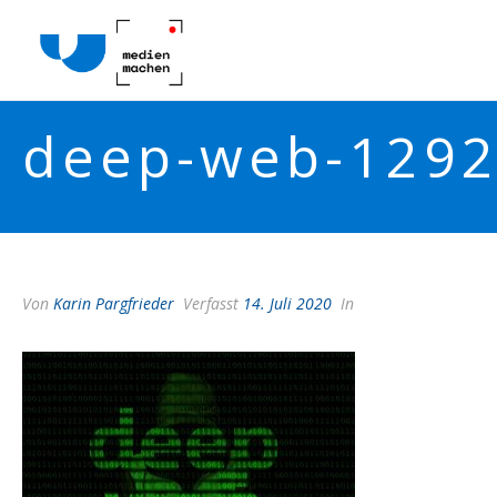
deep-web-129
Von
Karin Pargfrieder
Verfasst
14. Juli 2020
In