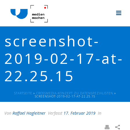
screenshot-
2019-02-17-at-
22.25.15
STARTSEITE
»
CROSSMEDIA-KONZEPT ZU DATENSPEZIALISTEN
»
SCREENSHOT-2019-02-17-AT-22.25.15
Von
Raffael Hagleitner
Verfasst
17. Februar 2019
In