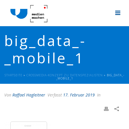
big_data_-
_mobile_1
STARTSEITE
»
CROSSMEDIA-KONZEPT ZU DATENSPEZIALISTEN
»
BIG_DATA_-
_MOBILE_1
Von
Raffael Hagleitner
Verfasst
17. Februar 2019
In