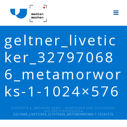
geltner_livetic
ker_32797068
6_metamorwor
ks-1-1024×576
STARTSEITE
»
„BREAKING NEWS“ – NEWSTICKER UND 24 STUNDEN-
NACHRICHTENSENDER
»
GELTNER_LIVETICKER_327970686_METAMORWORKS-1-1024×576