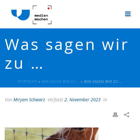
Was sagen wir
zu …
STARTSEITE
»
WAS SAGEN WIR ZU …
»
WAS SAGEN WIR ZU …
Von
Mirjam Schwarz
Verfasst
2. November 2023
In