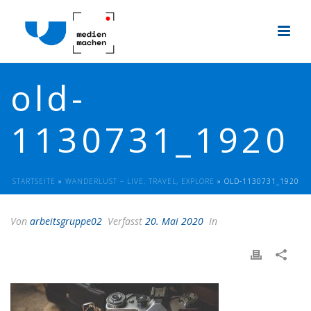
old-
1130731_1920
STARTSEITE
»
WANDERLUST – LIVE, TRAVEL, EXPLORE
»
OLD-1130731_1920
Von
arbeitsgruppe02
Verfasst
20. Mai 2020
In