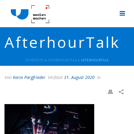
AfterhourTalk
STARTSEITE
»
AFTERHOUR-TALK
»
AFTERHOURTALK
Von
Karin Pargfrieder
Verfasst
31. August 2020
In