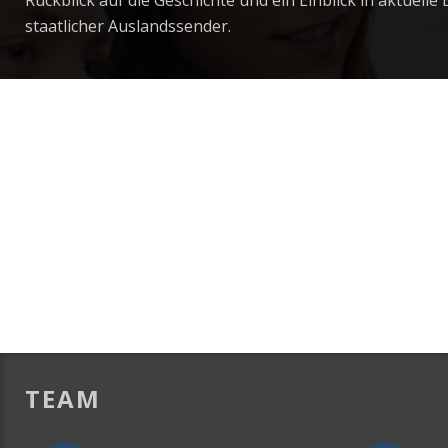
Rückblick auf die Geschichte und ein Einblick in aktuel
staatlicher Auslandssender.
TEAM