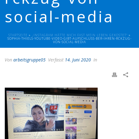
social-media
STARTSEITE
»
„INSTAGRAM HÄTTE MICH FAST MEIN LEBEN GEKOSTET“
»
SOPHIA-THIELS-YOUTUBE-VIDEO-GIBT-AUFSCHLUSS-BER-IHREN-RCKZUG-
VON-SOCIAL-MEDIA
Von
arbeitsgruppe05
Verfasst
14. Juni 2020
In