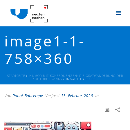
image1-1-
758×360
STARTSEITE
»
HUMOR MIT KONSEQUENZEN: DIE GRATWANDERUNG DER
YOUTUBE-PRANKS
»
IMAGE1-1-758×360
Von
Rohat Bahcetepe
Verfasst
13. Februar 2026
In