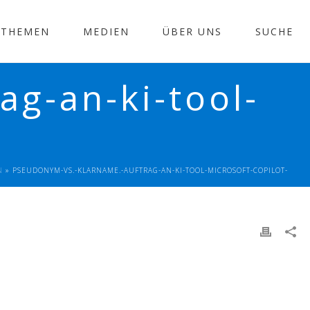
THEMEN
MEDIEN
ÜBER UNS
SUCHE
g-an-ki-tool-
N
»
PSEUDONYM-VS.-KLARNAME.-AUFTRAG-AN-KI-TOOL-MICROSOFT-COPILOT-