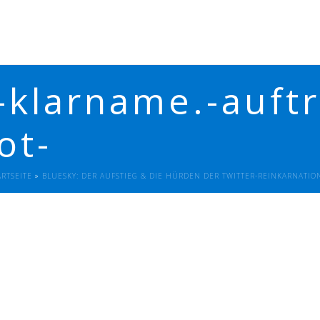
klarname.-auftra
ot-
ARTSEITE
»
BLUESKY: DER AUFSTIEG & DIE HÜRDEN DER TWITTER-REINKARNATIO