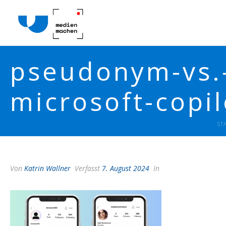
pseudonym-vs.-
microsoft-copil
ST
Von
Katrin Wallner
Verfasst
7. August 2024
In