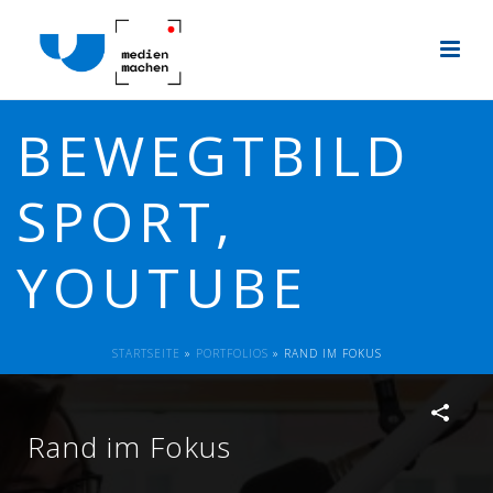
BEWEGTBILD
SPORT,
YOUTUBE
STARTSEITE
»
PORTFOLIOS
»
RAND IM FOKUS
Rand im Fokus