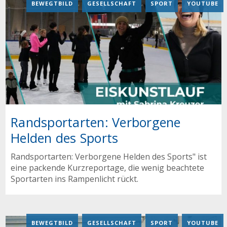
BEWEGTBILD
,
GESELLSCHAFT
,
SPORT
,
YOUTUBE
Randsportarten: Verborgene
Helden des Sports
Randsportarten: Verborgene Helden des Sports" ist
eine packende Kurzreportage, die wenig beachtete
Sportarten ins Rampenlicht rückt.
BEWEGTBILD
,
GESELLSCHAFT
,
SPORT
,
YOUTUBE