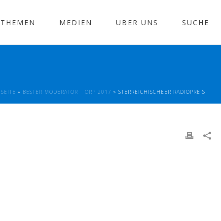
THEMEN
MEDIEN
ÜBER UNS
SUCHE
TSEITE
»
BESTER MODERATOR – ÖRP 2017
»
STERREICHISCHEER-RADIOPREIS