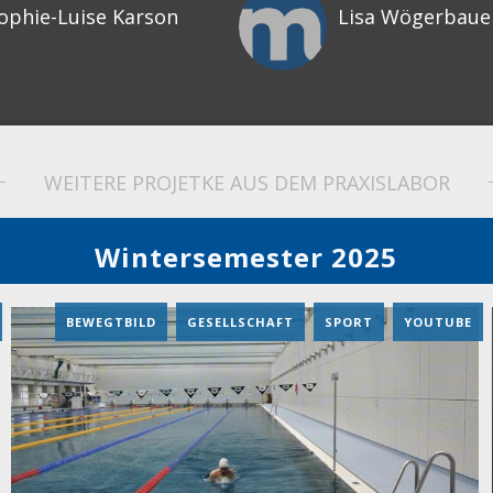
ophie-Luise Karson
Lisa Wögerbaue
WEITERE PROJETKE AUS DEM PRAXISLABOR
Wintersemester 2025
BEWEGTBILD
,
GESELLSCHAFT
,
SPORT
,
YOUTUBE