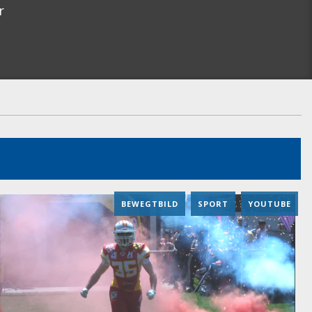
r
BEWEGTBILD
,
SPORT
,
YOUTUBE