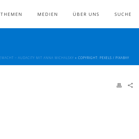
THEMEN
MEDIEN
ÜBER UNS
SUCHE
MACHT – AUDACITY MIT ANNA MICHALSKY
»
COPYRIGHT: PEXELS / PIXABAY