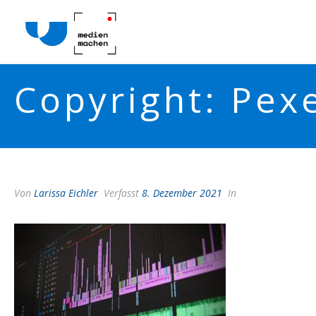
Copyright: Pexe
Von
Larissa Eichler
Verfasst
8. Dezember 2021
In