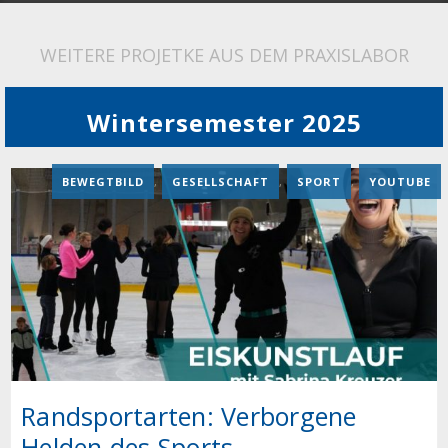
WEITERE PROJETKE AUS DEM PRAXISLABOR
Wintersemester 2025
BEWEGTBILD
,
GESELLSCHAFT
,
SPORT
,
YOUTUBE
Randsportarten: Verborgene
Helden des Sports