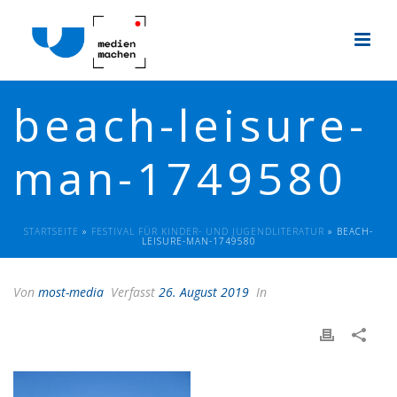
beach-leisure-
man-1749580
STARTSEITE
»
FESTIVAL FÜR KINDER- UND JUGENDLITERATUR
»
BEACH-
LEISURE-MAN-1749580
Von
most-media
Verfasst
26. August 2019
In