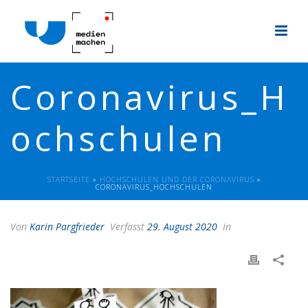
Coronavirus_H
ochschulen
STARTSEITE
»
HOCHSCHULEN UND DER CORONAVIRUS
»
CORONAVIRUS_HOCHSCHULEN
Von
Karin Pargfrieder
Verfasst
29. August 2020
In