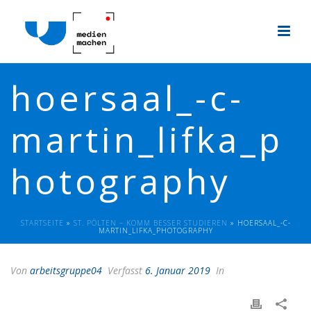
hoersaal_-c-
martin_lifka_p
hotography
STARTSEITE
»
ST. PÖLTEN – KOMM BESSER STUDIEREN
»
HOERSAAL_-C-
MARTIN_LIFKA_PHOTOGRAPHY
Von
arbeitsgruppe04
Verfasst
6. Januar 2019
In